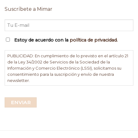
Suscríbete a Mimar
Email
PUBLICIDAD:
Estoy de acuerdo con la
política de privacidad.
EN
CUMPLIMIENTO
PUBLICIDAD: En cumplimiento de lo previsto en el artículo 21
de la Ley 34/2002 de Servicios de la Sociedad de la
DE
Información y Comercio Electrónico (LSSI), solicitamos su
LO
consentimiento para la suscripción y envío de nuestra
PREVISTO
newsletter.
EN
EL
ARTÍCULO
21
DE
LA
LEY