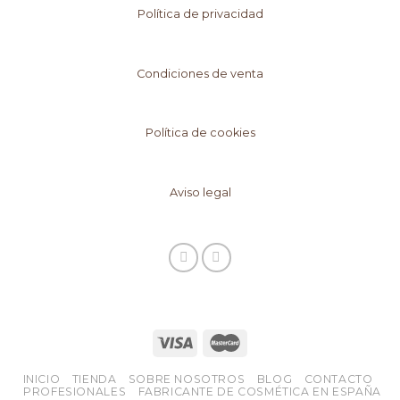
34/2002
Política de privacidad
DE
SERVICIOS
DE
Condiciones de venta
LA
SOCIEDAD
Política de cookies
DE
LA
INFORMACIÓN
Aviso legal
Y
COMERCIO
ELECTRÓNICO
(LSSI),
SOLICITAMOS
SU
CONSENTIMIENTO
PARA
INICIO
TIENDA
SOBRE NOSOTROS
BLOG
CONTACTO
LA
PROFESIONALES
FABRICANTE DE COSMÉTICA EN ESPAÑA