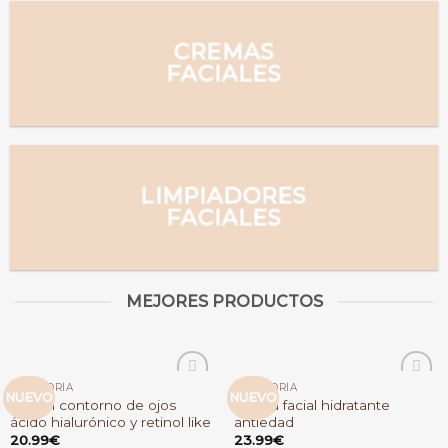
CREMAS
FACIALES
LIMPIADORES
FACIALES
MEJORES PRODUCTOS
CATEGORÍA
CATEGORÍA
Añadir
Añadir
NUEVO
NUEVO
Sérum contorno de ojos
Crema facial hidratante
a la
a la
ácido hialurónico y retinol like
antiedad
lista
lista
de
de
20.99
€
23.99
€